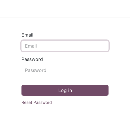
Nye leietakere
Norgespris
Email
Password
Log in
Reset Password